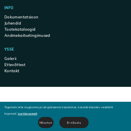
INFO
Dokumentatsioon
Juhendid
Tootekataloogid
Andmekaitsetingimused
YSSE
Galerii
Ettevõttest
Kontakt
Tagamaks lehe mugavama ja isikupärasema kasutamise, kasutab käesolev veebileht
küpsiseid.
Loe täpsemalt
Nõustun
Ei nõustu