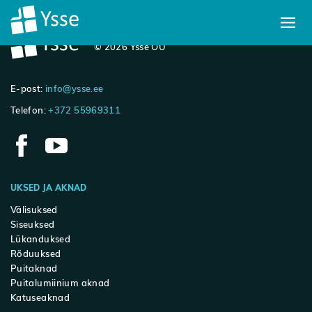
Galerii
Info
© 2026 Ysse OÜ
Ettevõttest
Kontakt
E-post:
info@ysse.ee
Telefon:
+372 55969311
UKSED JA AKNAD
Välisuksed
Siseuksed
Lükanduksed
Rõduuksed
Puitaknad
Puitalumiinium aknad
Katuseaknad