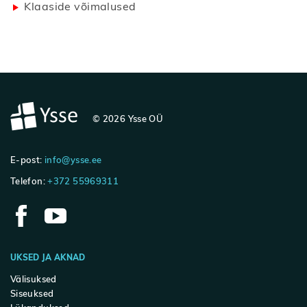
Klaaside võimalused
© 2026 Ysse OÜ
E-post:
info@ysse.ee
Telefon:
+372 55969311
UKSED JA AKNAD
Välisuksed
Siseuksed