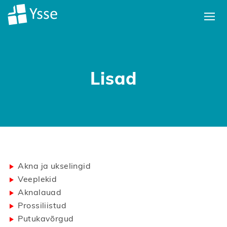
Galerii
Info
Ettevõttest
Kontakt
Lisad
Akna ja ukselingid
Veeplekid
Aknalauad
Prossiliistud
Putukavõrgud